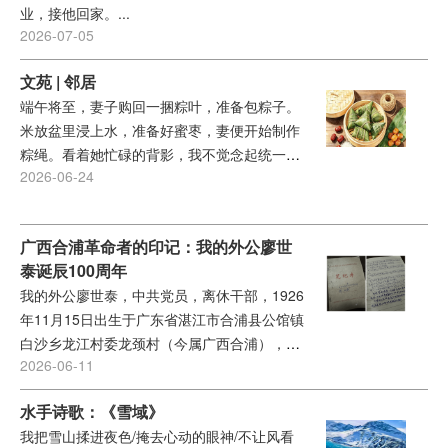
业，接他回家。...
2026-07-05
文苑 | 邻居
端午将至，妻子购回一捆粽叶，准备包粽子。
米放盆里浸上水，准备好蜜枣，妻便开始制作
粽绳。看着她忙碌的背影，我不觉念起统一街
2026-06-24
的老邻居们来。...
广西合浦革命者的印记：我的外公廖世
泰诞辰100周年
我的外公廖世泰，中共党员，离休干部，1926
年11月15日出生于广东省湛江市合浦县公馆镇
白沙乡龙江村委龙颈村（今属广西合浦），
2026-06-11
1946年1月参加革命工作，2006年2月1日于龙
颈村寿终正寝，享年80岁。今年，恰逢外公诞
水手诗歌：《雪域》
辰一百周年。每当想起他那清瘦而坚毅的面
我把雪山揉进夜色/掩去心动的眼神/不让风看
容、胸前口袋里别着的那支钢笔，以及他晚年