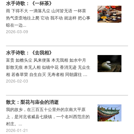
水手诗歌：《一杯茶》
展现出党和政府在乡村振兴战略中，采取多项
雨 下得不大 一滴落凡尘 山河皆无语 一杯茶
措施促进这道难题逐步得到解决的光明前
热气歪歪地往上爬 它动 我不动 就这样 把心事
景。...
晾在一边...
2026-03-09
水手诗歌：《去我相》
富贵 如檐头尘 风来便落 本无我相 如水中月
影散无痕 本无人相 似镜中花 香消无迹 无众生
相 若春草荣 自生自灭 无寿者相 同朝露往 来
2026-02-03
去如常...
散文：梨花与庙会的消逝
我的故乡，在三百五十公里外的京南大平原
上，是河北省威县七级镇，一个名叫西范庄的
村庄。...
2026-01-21