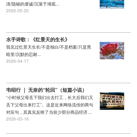
清/隐秘的虔诚/沉落于湖底...
独自坐在外婆坟前喃喃低语的身影，我的眼眶
2026-05-20
便不由湿润。这一百年，既是外公个人命运的
风雨历程，也是我们家国变迁的缩影。...
水手诗歌：《红景天的生长》
我见过红景天生长/不是独白/不是档案/只是黑
暗里/沉默的忍耐...
2026-04-17
韦绍行 ｜ 无奈的“轮回”（短篇小说）
“小时候父母丢下我们出去打工，长大后我们又
丢下父母出来打工”。这是近来网络流传的两句
对应句，其真实反映了当前少部分商品经济欠
2026-03-16
发达地区农村，依然存在的一道民生难题。本
短篇《无奈的“轮回”》小说，既反映了一个家
庭父子两代人目前还在“无奈轮回”的困境，又