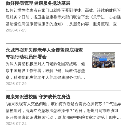
做好慢病管理 健康服务抵达基层
老兵、退役军人及重点优抚对象送上定制专属
如何让慢性病患者在家门口就能享受到便捷、高效、连续的健康管
的健康服务，以优质医疗水平，营造拥军亲军
理服务？日前，省卫生健康委等六部门联合下发《关于进一步加强
的浓厚氛围。...
基层慢性病健康管理服务的通知》，从服务内容、服务流程、医保
2026-07-29
支付、药品供应等方面，推出了一系列创新举措，全力优化整合基
层慢性病健康管理服务功能，促进基层慢性病健康管理全流程服
务。...
永城市召开失能老年人全覆盖摸底核查
专项行动动员部署会
为深入贯彻积极应对人口老龄化国家战略、健
康中国建设工作部署，破解卫健、民政信息壁
垒，精准优化失能老年人养老健康服务供给，
2026-07-29
7月28日上午，市卫健委、市民政局联合召开
专项行动动员部署会。会上两部门联合印发
健康知识进校园 守护成长在身边
《关于联合开展全市失能老年人信息摸底核查
“如果发现有人突然倒地，该如何判断是否需要心肺复苏？”“气道异
及建立等级评估互认共享机制工作的通知》，
物梗阻时，海姆立克急救法怎样操作？”近日，沧州河间市政协组
两单位主要领导出席会议并讲话，各镇（街
织开展健康知识进校园活动，邀请河间中医院专家走进第十四中
道）卫生院（社区卫生服务中心）及市直有关
2026-07-24
学，为师生们开展应急救护与健康知识培训。...
医疗机构负责人，各镇民政所长，第三方评估