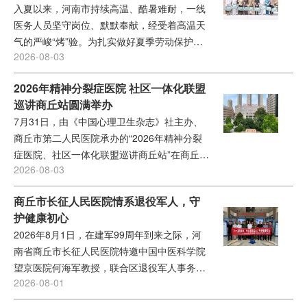
入夏以来，河南市持续高温、酷暑难耐，一线
医务人员坚守岗位、默默奉献，经受着高温天
气的严峻“烤”验。为扎实做好夏季劳动保护和
2026-08-03
防暑降温工作，切实保障职工身心健康，传递
医院暖心关怀，7月31日，商丘市第一人民医
2026年精神分裂症医院 社区一体化联盟
院副处级干部赵梅带领工会、宣传科等职能科
巡讲商丘站圆满举办
室负责人，在职工之家开展2026年“盛夏送清
7月31日，由《中国心理卫生杂志》社主办、
凉 温情慰坚守”专项慰问活动，将包含绿豆、
商丘市第二人民医院承办的“2026年精神分裂
薏米、冰糖、莲子、菊花等品类的2900余份清
症医院、社区一体化联盟巡讲商丘站”在商丘市
凉防暑物资，逐一发放至全院2900余名在岗职
2026-08-03
第二人民医院门诊楼5楼第一会议室成功举
工手中，为坚守临床一线的全体干部职工送去
办。会议由医院副院长胡春丽主持，汇聚业内
夏日清凉与组织温暖。...
商丘市长征人民医院情系退役军人，守
权威专家，围绕《中国精神分裂症防治指南
护健康初心
2025版更新要点解读》及《精神分裂症医院-
2026年8月1日，在建军99周年到来之际，河
社区一体化论坛》等话题展开深度研讨。...
南省商丘市长征人民医院特邀中国中医科学院
望京医院何海军教授，联合区退役军人事务局
2026-08-01
共同开展“八一拥军暖军，情系退役军人，守护
健康初心”公益义诊体检活动，为全区抗美援朝