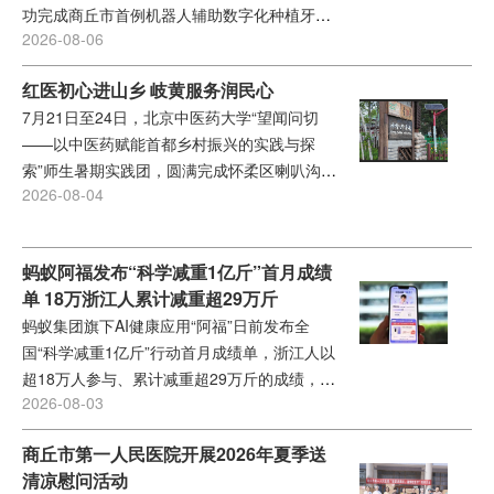
功完成商丘市首例机器人辅助数字化种植牙手
2026-08-06
术。该手术的顺利开展，标志着商丘市第一人
民医院口腔种植正式迈入全数字化智能诊疗新
红医初心进山乡 岐黄服务润民心
时代，也实现了商丘市区域口腔智慧医疗建设
7月21日至24日，北京中医药大学“望闻问切
的重大突破。...
——以中医药赋能首都乡村振兴的实践与探
索”师生暑期实践团，圆满完成怀柔区喇叭沟门
2026-08-04
满族乡全部实践环节。本次活动作为中医药赋
能首都乡村振兴的实践项目，标志着京郊深山
区民族乡的基层中医药服务补充、特色产业融
蚂蚁阿福发布“科学减重1亿斤”首月成绩
合探索取得阶段性落地成果。...
单 18万浙江人累计减重超29万斤
蚂蚁集团旗下AI健康应用“阿福”日前发布全
国“科学减重1亿斤”行动首月成绩单，浙江人以
超18万人参与、累计减重超29万斤的成绩，位
2026-08-03
居全国第一。全国范围内，该行动已吸引超
150万人参与，总减重突破240万斤。...
商丘市第一人民医院开展2026年夏季送
清凉慰问活动