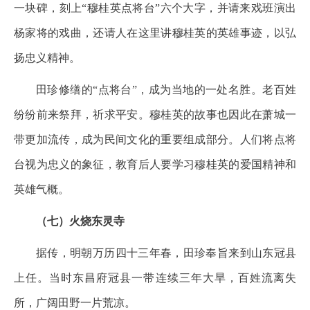
一块碑，刻上“穆桂英点将台”六个大字，并请来戏班演出
杨家将的戏曲，还请人在这里讲穆桂英的英雄事迹，以弘
扬忠义精神。
田珍修缮的“点将台”，成为当地的一处名胜。老百姓
纷纷前来祭拜，祈求平安。穆桂英的故事也因此在萧城一
带更加流传，成为民间文化的重要组成部分。人们将点将
台视为忠义的象征，教育后人要学习穆桂英的爱国精神和
英雄气概。
（七）火烧东灵寺
据传，明朝万历四十三年春，田珍奉旨来到山东冠县
上任。当时东昌府冠县一带连续三年大旱，百姓流离失
所，广阔田野一片荒凉。