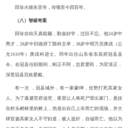
田珍火烧东灵寺，传颂至今四百年。
（八）智破奇案
田珍自幼天真聪颖，勤奋好学，过目不忘。他24岁中
秀才，28岁中归德府丁酉科文举，38岁中明万历庚戌（公
允1610年）庚戌科进士。同年出任山东省东昌府冠县县
令。在冠县任职期间，刚正不阿，忠君爱民，为官清正，
深受冠县百姓爱戴。
有一次 ，冠县城外，有一家豪绅，仗势打死其家女
人。为了逃避官府追究，夜里让人将死尸背出家门，悬挂
在村头树林里的树上，伪造出自己上吊而亡的现场，并大
肆宣扬其家女人不守妇道，被人捉奸，自缢而亡。他以为