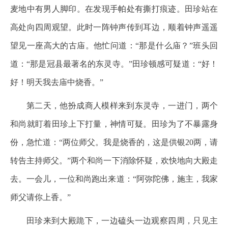
麦地中有男人脚印。在发现手帕处有撕打痕迹。田珍站在
高处向四周观望。此时一阵钟声传到耳边，顺着钟声遥遥
望见一座高大的古庙。他忙问道：“那是什么庙？”班头回
道：“那是冠县最著名的东灵寺。”田珍顿感可疑道：“好！
好！明天我去庙中烧香。”
第二天，他扮成商人模样来到东灵寺，一进门，两个
和尚就盯着田珍上下打量，神情可疑。田珍为了不暴露身
份，急忙道：“两位师父。我是烧香的，这是供银20两，请
转告主持师父。”两个和尚一下消除怀疑，欢快地向大殿走
去。一会儿，一位和尚跑出来道：“阿弥陀佛，施主，我家
师父请你上香。”
田珍来到大殿跪下，一边磕头一边观察四周，只见主