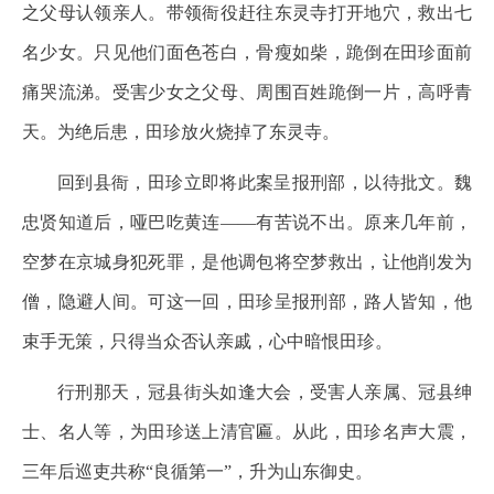
之父母认领亲人。带领衙役赶往东灵寺打开地穴，救出七
名少女。只见他们面色苍白，骨瘦如柴，跪倒在田珍面前
痛哭流涕。受害少女之父母、周围百姓跪倒一片，高呼青
天。为绝后患，田珍放火烧掉了东灵寺。
回到县衙，田珍立即将此案呈报刑部，以待批文。魏
忠贤知道后，哑巴吃黄连——有苦说不出。原来几年前，
空梦在京城身犯死罪，是他调包将空梦救出，让他削发为
僧，隐避人间。可这一回，田珍呈报刑部，路人皆知，他
束手无策，只得当众否认亲戚，心中暗恨田珍。
行刑那天，冠县街头如逢大会，受害人亲属、冠县绅
士、名人等，为田珍送上清官匾。从此，田珍名声大震，
三年后巡吏共称“良循第一”，升为山东御史。