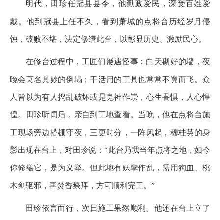
明代，田珍任冠县县令，他勤政爱民，深受百姓爱
戴。他到冠县上任不久，看到萧城的点将台历经岁月侵
蚀，破败不堪，决定修缮此台，以彰显历史、激励民心。
在修台过程中，工匠们屡遇怪事：白天砌好的墙，夜
晚会莫名其妙的倒塌；干活用的工具也常常不翼而飞。众
人皆以为有人捣乱破坏或是鬼神作崇，心生畏惧，人心惶
惶。田珍听闻后，亲自到工地查看。当晚，他在点将台施
工现场旁边搭棚守夜，三更时分，一阵风起，穆桂英的身
影出现在台上，对田珍说：“此台乃我当年点将之地，如今
你修缮它，是为义举。但此地有妖孽作乱，需用狗血、桃
木剑驱邪，再焚香祭拜，方可顺利完工。”
田珍依言而行，次日施工果然顺利。他还在台上立了