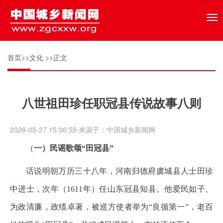
Tog
nav
首页
>>
文化
>>正文
八世祖田珍任职冠县传说故事八则
2026-05-27 15:36:55 来源于：中国城乡新闻网
（
一）民谣歌颂“田冠县”
话说明朝万历三十八年，河南归德府虞城县人士田珍
中进士，次年（1611年）任山东冠县知县。他爱民如子、
为政清廉，政绩卓著，被巡方使者举为“良循第一”，老百