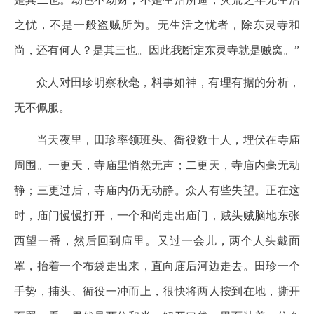
之忧，不是一般盗贼所为。无生活之忧者，除东灵寺和
尚，还有何人？是其三也。因此我断定东灵寺就是贼窝。”
众人对田珍明察秋毫，料事如神，有理有据的分析，
无不佩服。
当天夜里，田珍率领班头、衙役数十人，埋伏在寺庙
周围。一更天，寺庙里悄然无声；二更天，寺庙内毫无动
静；三更过后，寺庙内仍无动静。众人有些失望。正在这
时，庙门慢慢打开，一个和尚走出庙门，贼头贼脑地东张
西望一番，然后回到庙里。又过一会儿，两个人头戴面
罩，抬着一个布袋走出来，直向庙后河边走去。田珍一个
手势，捕头、衙役一冲而上，很快将两人按到在地，撕开