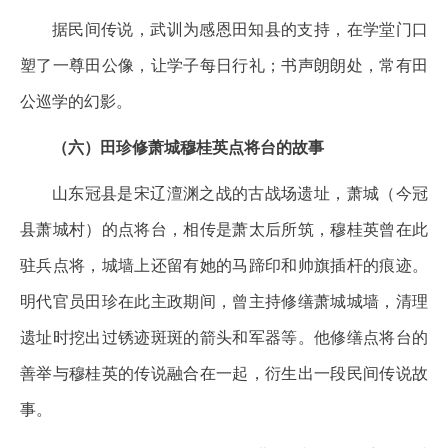
据民间传说，武训为感恩田知县的支持，在学堂门口
塑了一尊田公像，让学子每日行礼；书声朗朗处，常有田
公巡学的幻影。
（六）田珍修萧城穆桂英点将台的故事
山东冠县是宋辽澶渊之战的古战场遗址，萧城（今冠
县萧城村）的点将台，相传是萧太后所筑，穆桂英曾在此
驻兵点将，城墙上还留有她的马蹄印和帅旗插杆的痕迹。
明代官员田珍在此主政期间，曾主持修缮萧城城墙，清理
遗址时挖出过锈迹斑斑的箭头和军器等。他修缮点将台的
善举与穆桂英的传说融合在一起，衍生出一段民间传说故
事。