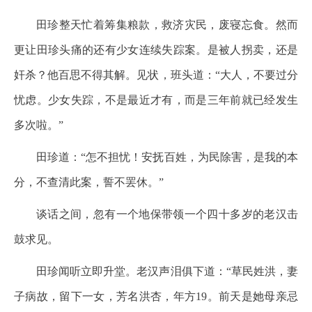
田珍整天忙着筹集粮款，救济灾民，废寝忘食。然而
更让田珍头痛的还有少女连续失踪案。是被人拐卖，还是
奸杀？他百思不得其解。见状，班头道：“大人，不要过分
忧虑。少女失踪，不是最近才有，而是三年前就已经发生
多次啦。”
田珍道：“怎不担忧！安抚百姓，为民除害，是我的本
分，不查清此案，誓不罢休。”
谈话之间，忽有一个地保带领一个四十多岁的老汉击
鼓求见。
田珍闻听立即升堂。老汉声泪俱下道：“草民姓洪，妻
子病故，留下一女，芳名洪杏，年方19。前天是她母亲忌