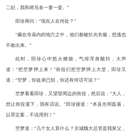
二妃，我和师兄各一妻一妾。”
田珍再问：“现在人在何处？”
“藏在寺庙内的地穴之中，他们都被扒光衣服，想逃也
不敢出来。”
此时，田珍心中怒火燃烧，气得浑身颤抖，大声
道：“把空梦押上来！”衙役们把空梦押上大堂，田珍又
道：“空梦，你徒弟已招，你还有何话可说？”
空梦看看田珍，又望望周边的衙役，然后说：“大人，
您让衙役退下，我有话说。”田珍接道：“本县光明磊落，
以罪定案，不说用刑！”
空梦道：“几个女人算什么？京城魏大总管是我舅父，