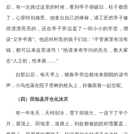
后，有一次路过这里的时候，看到亭子很破旧，柱子都歪
了，心里特别难受。他拿出自己的俸禄，请工匠把亭子修
得漂漂亮亮的，还在亭子旁边盖了一间小小的学堂，增
设“义学书斋”。他还对村里的孩子们说：“不管家里有没有
钱，都可以来这里读书！”他请来有学问的先生，教大家
念“人之初，性本善……”
自那以后，每天早上，晓春亭旁边都传来朗朗的读书
声，小鸟也落在院子里树的枝头上，好像跟着一起念呢。
（四）田知县开仓化冰灾
有一年冬天，天特别冷，雪下得很大。一连下了半个
月，屋顶上、田地里，道路上，到处都被皑皑积雪覆盖，