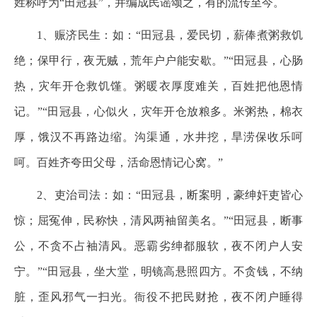
姓称呼为“田冠县”，并编成民谣颂之，有的流传至今。
1、赈济民生：如：“田冠县，爱民切，薪俸煮粥救饥
绝；保甲行，夜无贼，荒年户户能安歇。”“田冠县，心肠
热，灾年开仓救饥馑。粥暖衣厚度难关，百姓把他恩情
记。”“田冠县，心似火，灾年开仓放粮多。米粥热，棉衣
厚，饿汉不再路边缩。沟渠通，水井挖，旱涝保收乐呵
呵。百姓齐夸田父母，活命恩情记心窝。”
2、吏治司法：如：“田冠县，断案明，豪绅奸吏皆心
惊；屈冤伸，民称快，清风两袖留美名。”“田冠县，断事
公，不贪不占袖清风。恶霸劣绅都服软，夜不闭户人安
宁。”“田冠县，坐大堂，明镜高悬照四方。不贪钱，不纳
脏，歪风邪气一扫光。衙役不把民财抢，夜不闭户睡得