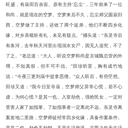
旺盛，有庙田百余亩。原有主持‘忘尘’，三年前来了一位
和尚，就是现在的空梦。空梦来后不久，忘尘师父圆寂归
西，空梦做了主持，还收了两个徒弟，他们不断四乡化
缘，对乡亲规矩有礼，未见有疑点。”捕头道：“东灵寺后
有条河，去年秋天河里出现溺水女尸，因无人追究，不了
了之。”老总道：“大人，听说空梦和尚是京城魏总管的外
甥，不知真假，但不可不信。”田珍听罢，胸有成竹地
说：“今夜三更到庙中捉拿恶僧。”众人听后，有些茫然。
田珍又道：“我今日至寺庙，空梦师父异常心慌，若不心
虚，为何心慌？是其一也。入室劫色，强抢民女，一定对
受害人家了如指掌。了如指掌者一定离此不远。东灵寺离
案发地二里路，空梦师徒经常四乡化缘，具备作案条件。
是其二也。劫色不劫财，不是生活所逼，灾荒之年无生活