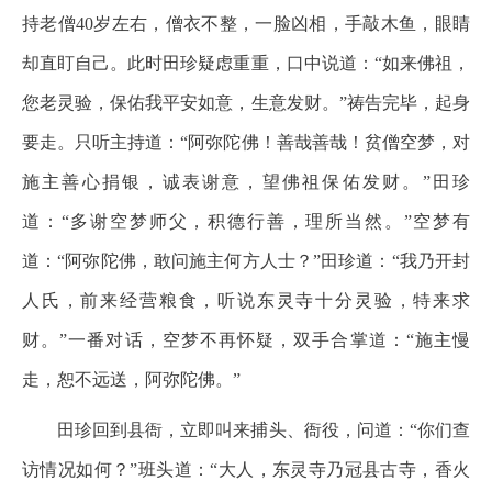
持老僧40岁左右，僧衣不整，一脸凶相，手敲木鱼，眼睛
却直盯自己。此时田珍疑虑重重，口中说道：“如来佛祖，
您老灵验，保佑我平安如意，生意发财。”祷告完毕，起身
要走。只听主持道：“阿弥陀佛！善哉善哉！贫僧空梦，对
施主善心捐银，诚表谢意，望佛祖保佑发财。”田珍
道：“多谢空梦师父，积德行善，理所当然。”空梦有
道：“阿弥陀佛，敢问施主何方人士？”田珍道：“我乃开封
人氏，前来经营粮食，听说东灵寺十分灵验，特来求
财。”一番对话，空梦不再怀疑，双手合掌道：“施主慢
走，恕不远送，阿弥陀佛。”
田珍回到县衙，立即叫来捕头、衙役，问道：“你们查
访情况如何？”班头道：“大人，东灵寺乃冠县古寺，香火