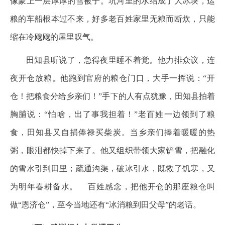
像蒙上一层厚厚的雪被子。坑河里的水结成了大冰块，运
粮的车船根本过不来，好多老百姓家里无粮而断炊，只能
缩在冷飕飕的屋里叹气。
田知县听说了，急得夜里睡不着觉。他力排众议，连
夜开仓放粮。他跑到官府的粮仓门口，大手一挥说：“开
仓！把粮食分给乡亲们！”手下的人有点犹豫，田知县拍着
胸脯说：“怕啥，出了事我担着！”老百姓一边领到了粮
食，田知县又自捐俸禄买柴炭。当乡亲们捧着暖暖的热
粥，眼泪都快掉下来了。他又组织带领大家铲雪，把融化
的雪水引到田里；疏通沟渠，破冰引水，既救了饥寒，又
为明年春耕备水。 百姓感念，把他开仓的那座粮仓叫
做“恩济仓”，至今当地还有“冰消粮到田父母”的老话。