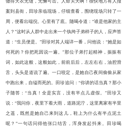
做得天衣无缝，无懈可击。人命关天啊！很快地方有人报
案到县衙，田珍亲临现场，仔细查看，围绕现场只转了一
周，便看出端倪。心里有了底。随喝令道：“谁是他家的主
人？”这时从人群中走出来一个纨绔子弟样子的人，应声答
道：“生员便是。”田珍对其人端详一番，问他说：“她是如
何死的？你把死因说一遍。”那位子弟打起精神，振振有
词，如此这般，这般如此，前前后后，左左右右，油腔滑
舌，头头是道说了遍。一口咬定，是她自己夜间偷偷从家
中跑出来，自缢而死的。田珍追问：“你讲的话当真？那小
子随答：“当真！全是实言，没有半点儿虚假。”田珍又
说：“我问你，夜里下着大雨，道路泥泞，这里离家有半里
之遥，既然是她自己来到这儿，鞋上为什么有半点泥土
呢？”一句话问得他张口结舌，浑身发起抖来。田珍喝