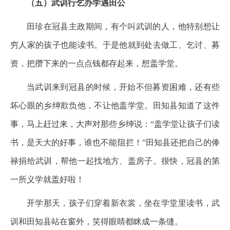
（五）武训行乞办学遇田公
田珍在冠县主政期间，有个叫武训的人，他特别想让
穷人家的孩子也能读书。于是他就到处去做工、乞讨、募
资，把攒下来的一点点钱都存起来，想盖学堂。
当武训来到冠县的时候，开始不但募资困难，还有些
坏心眼的乡绅欺负他，不让他盖学堂。田知县知道了这件
事，马上赶过来，大声对那些乡绅说：“盖学堂让孩子们读
书，是天大的好事，谁也不能阻拦！”田知县还把自己的俸
禄捐给武训，帮他一起找地方、盖房子。很快，冠县的第
一所义学就盖好啦！
开学那天，孩子们穿着新衣裳，坐在学堂里读书，武
训和田知县站在窗外，笑得眼睛都眯成一条缝。