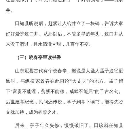
井。
田知县听说后，赶紧让人给井立了一块碑，告诉大家
好好爱护这口井。从那以后，不管多旱的年头，这口井从
来没干涸过，且水清澈甘甜，几百年不变。
（三）晓春亭里读书香
山东冠县古代有个晓春亭，据说是大圣人孟子途径冠
邑时，与纵横家景春在此辩论“大丈夫”的地方。孟子留
下“富贵不能淫，贫贱不能移，威武不能屈”的千古名句。
后世建亭纪念，民间还传说，学子到亭下读书，能得先贤
文脉加持，成为栋梁之才。
后来，亭子年久失修，慢慢破旧了。田珍就任知县