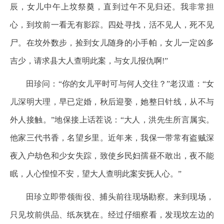
辰，女儿中午上坟祭奠，直到过午不见归还。我非常担
心，到坟前一看无有影踪。四处寻找，活不见人，死不见
尸。在坟外数步，捡到女儿随身的小手帕，女儿一定凶多
吉少，请求县大人查明此案，与女儿报仇啊!”
田珍问：“你的女儿平时可与何人交往？”老汉道：“女
儿深明大理，早已定婚，秋后迎娶，她整日针线，从不与
外人接触。”地保接上话茬说：“大人，洪先生所言属实。
他家三代书香，名望乡里。近年来，我保一带常有盗贼深
夜入户劫色和少女失踪，致使乡民妇孺昼不敢出，夜不能
眠，人心惶惶不安，望大人查明此案安抚人心。”
田珍立即带领衙役、捕头前往现场勘察。来到现场，
只见坟前供品、纸灰犹在。经过仔细察看，发现坟左边的