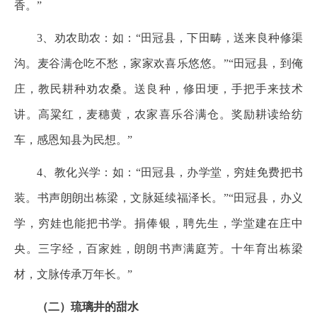
香。”
3、劝农助农：如：“田冠县，下田畴，送来良种修渠
沟。麦谷满仓吃不愁，家家欢喜乐悠悠。”“田冠县，到俺
庄，教民耕种劝农桑。送良种，修田埂，手把手来技术
讲。高粱红，麦穗黄，农家喜乐谷满仓。奖励耕读给纺
车，感恩知县为民想。”
4、教化兴学：如：“田冠县，办学堂，穷娃免费把书
装。书声朗朗出栋梁，文脉延续福泽长。”“田冠县，办义
学，穷娃也能把书学。捐俸银，聘先生，学堂建在庄中
央。三字经，百家姓，朗朗书声满庭芳。十年育出栋梁
材，文脉传承万年长。”
（二）琉璃井的甜水