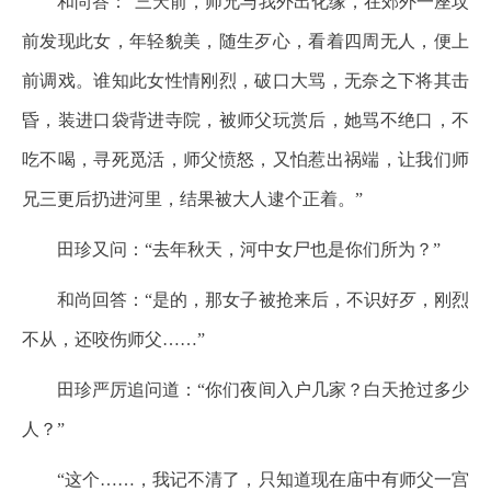
和尚答：“三天前，师兄与我外出化缘，在郊外一座坟
前发现此女，年轻貌美，随生歹心，看着四周无人，便上
前调戏。谁知此女性情刚烈，破口大骂，无奈之下将其击
昏，装进口袋背进寺院，被师父玩赏后，她骂不绝口，不
吃不喝，寻死觅活，师父愤怒，又怕惹出祸端，让我们师
兄三更后扔进河里，结果被大人逮个正着。”
田珍又问：“去年秋天，河中女尸也是你们所为？”
和尚回答：“是的，那女子被抢来后，不识好歹，刚烈
不从，还咬伤师父……”
田珍严厉追问道：“你们夜间入户几家？白天抢过多少
人？”
“这个……，我记不清了，只知道现在庙中有师父一宫