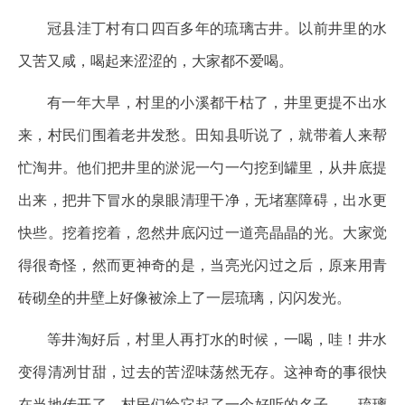
冠县洼丁村有口四百多年的琉璃古井。以前井里的水
又苦又咸，喝起来涩涩的，大家都不爱喝。
有一年大旱，村里的小溪都干枯了，井里更提不出水
来，村民们围着老井发愁。田知县听说了，就带着人来帮
忙淘井。他们把井里的淤泥一勺一勺挖到罐里，从井底提
出来，把井下冒水的泉眼清理干净，无堵塞障碍，出水更
快些。挖着挖着，忽然井底闪过一道亮晶晶的光。大家觉
得很奇怪，然而更神奇的是，当亮光闪过之后，原来用青
砖砌垒的井壁上好像被涂上了一层琉璃，闪闪发光。
等井淘好后，村里人再打水的时候，一喝，哇！井水
变得清冽甘甜，过去的苦涩味荡然无存。这神奇的事很快
在当地传开了，村民们给它起了一个好听的名子——琉璃