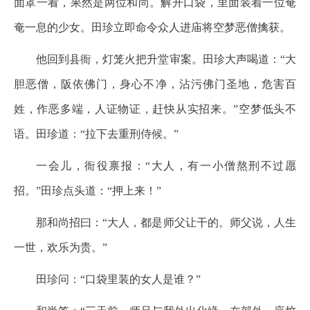
面罩一看，果然是两位和尚。解开口袋，里面装着一位奄
奄一息的少女。田珍立即命令众人进庙将空梦恶僧擒获。
他回到县衙，灯笼火把升堂审案。田珍大声喝道：“大
胆恶僧，阪依佛门，身心不净，沾污佛门圣地，危害百
姓，作恶多端，人证物证，赶快从实招来。”空梦低头不
语。田珍道：“拉下去重刑侍候。”
一会儿，衙役禀报：“大人，有一小僧熬刑不过愿
招。”田珍点头道：“押上来！”
那和尚招曰：“大人，都是师父让干的。师父说，人生
一世，欢乐为贵。”
田珍问：“口袋里装的女人是谁？”