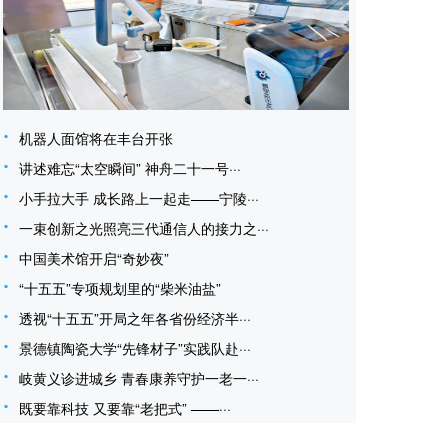
机器人面馆将在丰台开张
讲述难忘“太空瞬间” 神舟二十一号···
小手拉大手 成长路上一起走——宁陵···
一束创新之光照亮三代通信人的接力之···
中国美术馆开启“奇妙夜”
“十五五”专项规划里的“柴米油盐”
透视“十五五”开局之年各省份经济半···
景德镇陶瓷大学“先锋材子”实践队赴···
岐黄义诊进城乡 青春康养守护一老一···
既要靠科技 又要靠“老把式” ——···