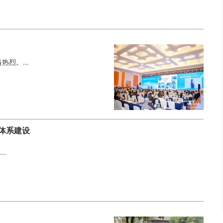
烈。...
务体系建设
..