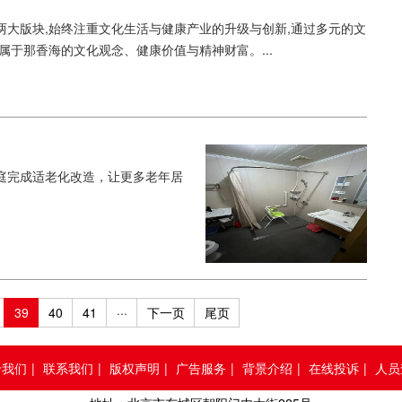
康”两大版块,始终注重文化生活与健康产业的升级与创新,通过多元的文
属于那香海的文化观念、健康价值与精神财富。...
庭完成适老化改造，让更多老年居
39
40
41
···
下一页
尾页
于我们
|
联系我们
|
版权声明
|
广告服务
|
背景介绍
|
在线投诉
|
人员