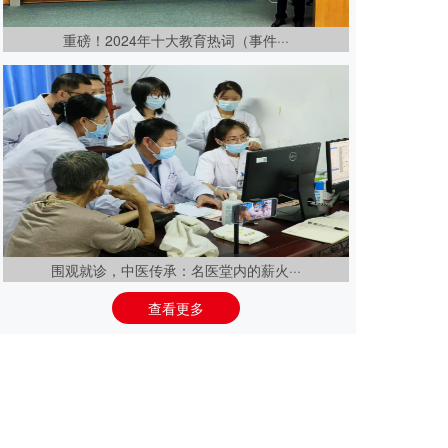
重磅！2024年十大教育热词（事件···
围观就诊，中医传承：名医堂内的薪火···