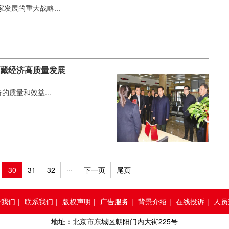
展的重大战略...
西藏经济高质量发展
质量和效益...
30
31
32
···
下一页
尾页
于我们
|
联系我们
|
版权声明
|
广告服务
|
背景介绍
|
在线投诉
|
人员
地址：北京市东城区朝阳门内大街225号