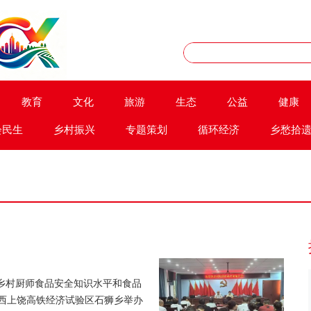
教育
文化
旅游
生态
公益
健康
会民生
乡村振兴
专题策划
循环经济
乡愁拾
乡村厨师食品安全知识水平和食品
江西上饶高铁经济试验区石狮乡举办