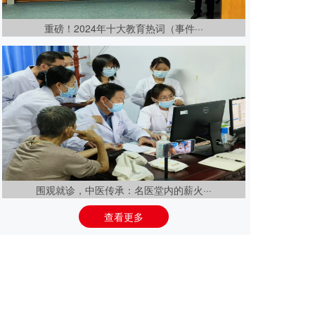
重磅！2024年十大教育热词（事件···
围观就诊，中医传承：名医堂内的薪火···