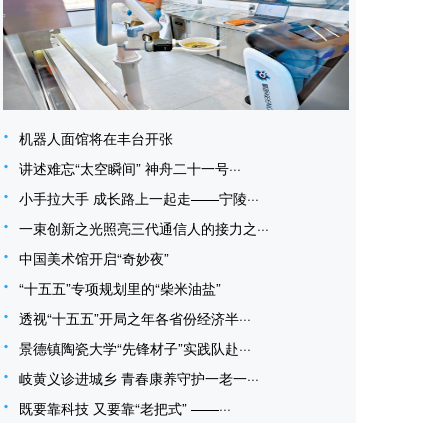
机器人面馆将在丰台开张
讲述难忘“太空瞬间” 神舟二十一号···
小手拉大手 成长路上一起走——宁陵···
一束创新之光照亮三代通信人的接力之···
中国美术馆开启“奇妙夜”
“十五五”专项规划里的“柴米油盐”
透视“十五五”开局之年各省份经济半···
景德镇陶瓷大学“先锋材子”实践队赴···
岐黄义诊进城乡 青春康养守护一老一···
既要靠科技 又要靠“老把式” ——···