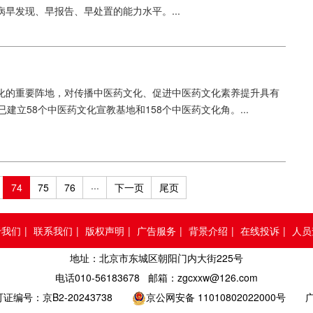
早发现、早报告、早处置的能力水平。...
化的重要阵地，对传播中医药文化、促进中医药文化素养提升具有
立58个中医药文化宣教基地和158个中医药文化角。...
74
75
76
···
下一页
尾页
于我们
|
联系我们
|
版权声明
|
广告服务
|
背景介绍
|
在线投诉
|
人员
地址：北京市东城区朝阳门内大街225号
电话010-56183678 邮箱：zgcxxw@126.com
号：京B2-20243738
京公网安备 11010802022000