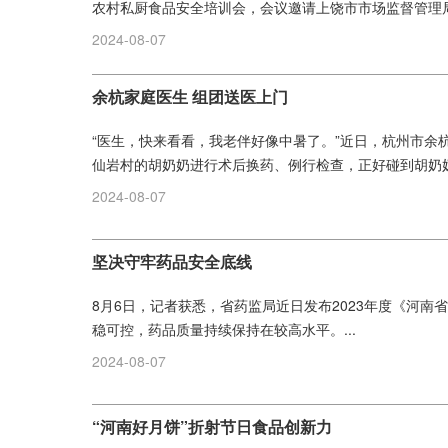
农村私厨食品安全培训会，会议邀请上饶市市场监督管理
玲主讲，石狮乡副乡长陈新主持，全乡基层31名私厨及相关
2024-08-07
余杭家庭医生 组团送医上门
“医生，快来看看，我老伴好像中暑了。”近日，杭州市余
仙岩村的胡奶奶进行术后换药、例行检查，正好碰到胡奶奶的
2024-08-07
坚决守牢药品安全底线
8月6日，记者获悉，省药监局近日发布2023年度《河
稳可控，药品质量持续保持在较高水平。...
2024-08-07
“河南好月饼”折射节日食品创新力