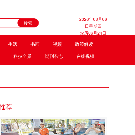
2026年08月06
日星期四
农历06月24日
生活
书画
视频
政策解读
遗
科技全景
期刊杂志
在线视频
推荐