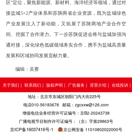
区”定位，聚焦新能源、新材料、海洋经济等领域，通过对
接盐城5+2产业体系和苏陕两省企业资源，既为盐城绿色
产业发展注入了新动能，又拓展了苏陕两地产业合作空
间、挖掘了合作潜力。下一步苏陕促进会将与盐城加强沟
通对接，深化绿色低碳领域务实合作，携手为盐城高质量
发展和区域协同发展贡献力量。
编辑：吴赛
关于我们
|
联系我们
|
版权声明
|
广告服务
|
背景介绍
|
在线投诉
|
地址：北京市东城区朝阳门内大街225号
人员查询
电话010-56183678 邮箱：zgcxxw@126.com
增值电信业务经营许可证编号：京B2-20243738
广播电视节目制作许可证编号：（京）字第29863号
京ICP备16037416号-1
京公网安备 11010802022000号