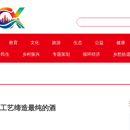
教育
文化
旅游
生态
公益
健康
会民生
乡村振兴
专题策划
循环经济
乡愁拾
工艺缔造最纯的酒