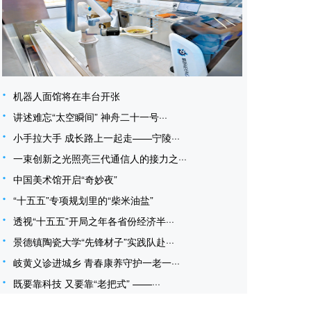
机器人面馆将在丰台开张
讲述难忘“太空瞬间” 神舟二十一号···
小手拉大手 成长路上一起走——宁陵···
一束创新之光照亮三代通信人的接力之···
中国美术馆开启“奇妙夜”
“十五五”专项规划里的“柴米油盐”
透视“十五五”开局之年各省份经济半···
景德镇陶瓷大学“先锋材子”实践队赴···
岐黄义诊进城乡 青春康养守护一老一···
既要靠科技 又要靠“老把式” ——···