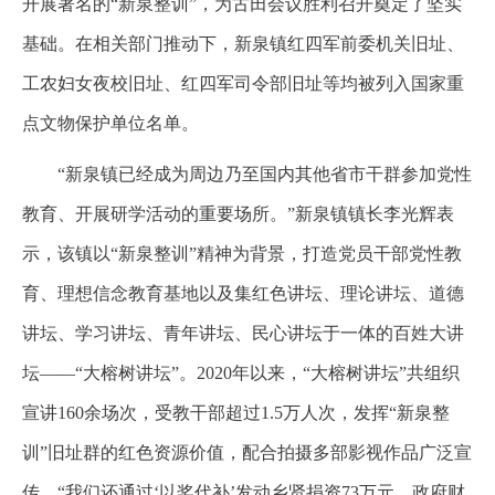
开展著名的“新泉整训”，为古田会议胜利召开奠定了坚实
基础。在相关部门推动下，新泉镇红四军前委机关旧址、
工农妇女夜校旧址、红四军司令部旧址等均被列入国家重
点文物保护单位名单。
“新泉镇已经成为周边乃至国内其他省市干群参加党性
教育、开展研学活动的重要场所。”新泉镇镇长李光辉表
示，该镇以“新泉整训”精神为背景，打造党员干部党性教
育、理想信念教育基地以及集红色讲坛、理论讲坛、道德
讲坛、学习讲坛、青年讲坛、民心讲坛于一体的百姓大讲
坛——“大榕树讲坛”。2020年以来，“大榕树讲坛”共组织
宣讲160余场次，受教干部超过1.5万人次，发挥“新泉整
训”旧址群的红色资源价值，配合拍摄多部影视作品广泛宣
传，“我们还通过‘以奖代补’发动乡贤捐资73万元，政府财