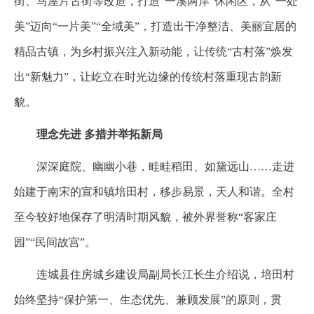
街、马屋片古街等改造，打造“一溪两岸”休闲区，从“一处
美”迈向“一片美”“全域美”，打造出干净整洁、美丽宜居的
精品古镇，为乡村振兴注入新动能，让传统“古村落”焕发
出“新魅力”，让屹立在时光边缘的传统村落重现古韵新
貌。
理念先进 多措并举拓新局
深深庭院、幽幽小巷，畦畦稻田、如黛远山……走进
始建于南宋的宣和镇培田村，移步易景，天人和谐。全村
至今较好地保存了明清时期风貌，被外界誉称“客家庄
园”“民间故宫”。
连城县住房城乡建设局副局长江长生介绍说，培田村
始终坚持“保护第一、生态优先、兼顾发展”的原则，贯