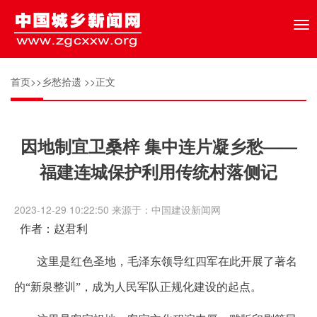
Tog
nav
首页
>>
乡愁拾遗
>>正文
因地制宜卫桑梓 集中连片凝乡愁——
福建连城保护利用传统村落侧记
2023-12-29 10:22:50 来源于：中国建设新闻网
作者：赵君利
这里是红色圣地，毛泽东领导红四军在此开展了著名
的“新泉整训”，成为人民军队正规化建设的起点。