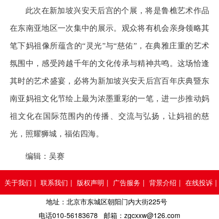
此次在新加坡兴安天后宫的个展，将是鲁樵艺术作品
在东南亚地区一次集中的展示。观众将有机会亲身领略其
笔下妈祖像所蕴含的“灵光”与“慈佑”，在典雅庄重的艺术
氛围中，感受跨越千年的文化传承与精神共鸣。这场恰逢
其时的艺术盛宴，必将为新加坡兴安天后宫百年庆典暨东
南亚妈祖文化节绘上最为浓墨重彩的一笔，进一步推动妈
祖文化在国际范围内的传播、交流与弘扬，让妈祖的慈
光，照耀狮城，福佑四海。
编辑：吴赛
关于我们
|
联系我们
|
版权声明
|
广告服务
|
背景介绍
|
在线投诉
|
地址：北京市东城区朝阳门内大街225号
人员查询
电话010-56183678 邮箱：zgcxxw@126.com