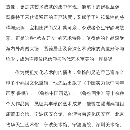
造像，更是其艺术成就的集中体现。他笔下的妈祖圣像，
既保持了宋代道释画的庄严法度，又赋予了神祇母性的慈
晖与悲悯，宝相庄严而又和蔼可亲，令观者心生宁静与敬
意。正是这种“承古开今”的艺术特质，使得他的作品深受
海内外高僧大德、贤德居士及资深艺术藏家的高度好评与
珍爱，成为连接传统信仰与当代艺术审美的一座桥梁。
作为妈祖文化艺术的传播者，鲁樵的足迹早已遍布全
球多个妈祖文化重镇。他先后出版了《中国实力派中青年
画家-鲁樵》、《鲁樵中国画选》、《鲁樵画集》等十余种
个人作品集，见证其丰硕的艺术成果。他曾在湄洲妈祖祖
庙莆田会馆、宁波庆安会馆、台湾台南善化庆安宫、北京
物华天宝艺术馆、宁波美术馆、宁波画院、深圳美术馆、