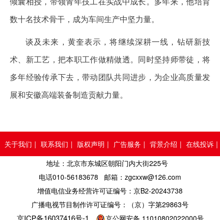
倾囊相授，带领青年技工在实战中成长。多年来，他培育
数十名技术骨干，成为车间生产中坚力量。
谈及未来，黄奎表示，将继续深耕一线，钻研新技
术、新工艺，把本职工作做精做透。同时坚持师带徒，将
多年经验传承下去，带动团队共同进步，为企业高质量发
展和安徽高端装备制造贡献力量。
关于我们
|
联系我们
|
版权声明
|
广告服务
|
背景介绍
|
在线投诉
|
地址：北京市东城区朝阳门内大街225号
人员查询
电话010-56183678 邮箱：zgcxxw@126.com
增值电信业务经营许可证编号：京B2-20243738
广播电视节目制作许可证编号：（京）字第29863号
京ICP备16037416号-1
京公网安备 11010802022000号