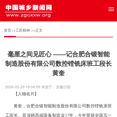
Tog
nav
首页
>>
工匠精神
>>正文
毫厘之间见匠心 ——记合肥合锻智能
制造股份有限公司数控镗铣床班工段长
黄奎
2026-05-29 18:04:59 来源于：安徽日报
【人物名片】
黄奎，合肥合锻智能制造股份有限公司数控镗铣床班
工段长。其深耕高端装备制造业17年，今年荣获全国五一