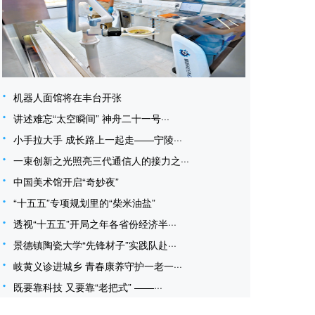
机器人面馆将在丰台开张
讲述难忘“太空瞬间” 神舟二十一号···
小手拉大手 成长路上一起走——宁陵···
一束创新之光照亮三代通信人的接力之···
中国美术馆开启“奇妙夜”
“十五五”专项规划里的“柴米油盐”
透视“十五五”开局之年各省份经济半···
景德镇陶瓷大学“先锋材子”实践队赴···
岐黄义诊进城乡 青春康养守护一老一···
既要靠科技 又要靠“老把式” ——···