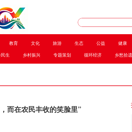
教育
文化
旅游
生态
公益
健康
会民生
乡村振兴
专题策划
循环经济
乡愁拾
前，而在农民丰收的笑脸里”