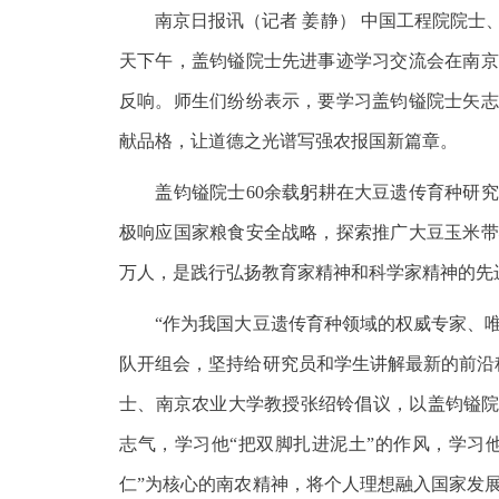
南京日报讯（记者 姜静） 中国工程院院士、
天下午，盖钧镒院士先进事迹学习交流会在南京
反响。师生们纷纷表示，要学习盖钧镒院士矢志
献品格，让道德之光谱写强农报国新篇章。
盖钧镒院士60余载躬耕在大豆遗传育种研究
极响应国家粮食安全战略，探索推广大豆玉米带
万人，是践行弘扬教育家精神和科学家精神的先
“作为我国大豆遗传育种领域的权威专家、唯一
队开组会，坚持给研究员和学生讲解最新的前沿
士、南京农业大学教授张绍铃倡议，以盖钧镒院
志气，学习他“把双脚扎进泥土”的作风，学习
仁”为核心的南农精神，将个人理想融入国家发