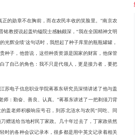
正的勋章不在胸前，而在农民丰收的笑脸里。”南京农
晋铭教授说起盖钧镒院士感触颇深，“我在全国精神文明
凡的光辉业绩’这句话时，我想起了种子库里的瓶瓶罐罐，
贵种子，他曾说，这些种质资源是国家的财富，他保管
明白了自己的角色：我不只是代领人，更是接力者，要把
苏电子信息职业学院蒋慕东研究员深情讲述了他与盖
盖老师：勤奋、善良、认真。”蒋慕东讲述了一把剃须刀背
任教的盖老师积极响应号召，到苏北涟水与农民“同吃、同
须刀赠送给当地村民丁家政。几十年过去了，丁家政依然
轻时的各种会议记录本，很多都是用中英文记录着相关