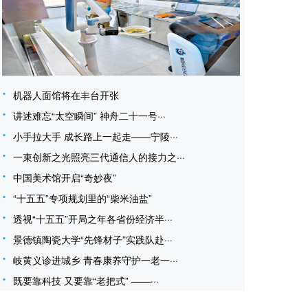
机器人面馆将在丰台开张
讲述难忘“太空瞬间” 神舟二十一号···
小手拉大手 成长路上一起走——宁陵···
一束创新之光照亮三代通信人的接力之···
中国美术馆开启“奇妙夜”
“十五五”专项规划里的“柴米油盐”
透视“十五五”开局之年各省份经济半···
景德镇陶瓷大学“先锋材子”实践队赴···
岐黄义诊进城乡 青春康养守护一老一···
既要靠科技 又要靠“老把式” ——···