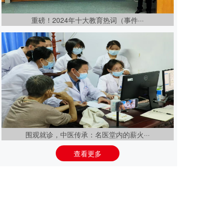
重磅！2024年十大教育热词（事件···
围观就诊，中医传承：名医堂内的薪火···