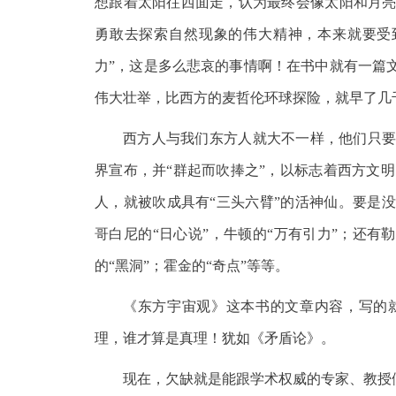
想跟着太阳往西面走，认为最终会像太阳和月亮
勇敢去探索自然现象的伟大精神，本来就要受
力”，这是多么悲哀的事情啊！在书中就有一篇文
伟大壮举，比西方的麦哲伦环球探险，就早了几
西方人与我们东方人就大不一样，他们只要
界宣布，并“群起而吹捧之”，以标志着西方文
人，就被吹成具有“三头六臂”的活神仙。要是
哥白尼的“日心说”，牛顿的“万有引力”；还有
的“黑洞”；霍金的“奇点”等等。
《东方宇宙观》这本书的文章内容，写的就
理，谁才算是真理！犹如《矛盾论》。
现在，欠缺就是能跟学术权威的专家、教授