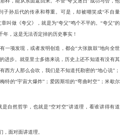
那样，能从东面返回来。不管“夸父逐日”成功与否，他
到子孙后代的传承和尊重。可是，却被嘲笑成“不自量
章叫做《夸父》，就是为“夸父”鸣个不平的。“夸父”的
千年，这是无法否定掉的历史事实！
有一项发现，或者发明创造，都会“大张旗鼓”地向全世
明的进步。就亚里士多德来说，历史上还不知道有没有其
没有西方人那么会吹，我们是不知道托勒密的“地心说”；
勒梅特的“宇宙大爆炸”；爱因斯坦的“弯曲时空”；米歇尔
是自然哲学，也就是“空对空”讲道理，看谁讲得有道
们，面对面讲道理。