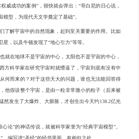
学术权威成功的案例”，很快就会弹出：“哥白尼的日心说，
宙模型，为现代天文学奠定了基础”。
人们了解宇宙中的自然现象，起到至关重要的作用。比如
卫星，以及牛顿发现了“地心引力”等等。
也就在地球不是宇宙的中心，太阳也不是宇宙的中心，
，西方科学家在研究宇宙时就懵逼了，宇宙到底有没有中
从何而来的？对于这些天大的问题，谁也无法能回答得
，他假设整个宇宙，是由一粒非常微小的粒子（后来被
猛然发生了大爆炸、大膨胀，才创生出今天约138.2亿光
唯心论”的神话传说，就被科学家誉为“经典宇宙模型”。
”，编写进“圣经”的经书里面，有相似之处。