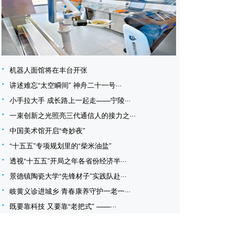
机器人面馆将在丰台开张
讲述难忘“太空瞬间” 神舟二十一号···
小手拉大手 成长路上一起走——宁陵···
一束创新之光照亮三代通信人的接力之···
中国美术馆开启“奇妙夜”
“十五五”专项规划里的“柴米油盐”
透视“十五五”开局之年各省份经济半···
景德镇陶瓷大学“先锋材子”实践队赴···
岐黄义诊进城乡 青春康养守护一老一···
既要靠科技 又要靠“老把式” ——···