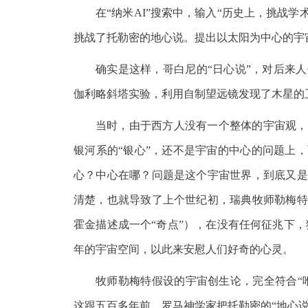
在“纳米AI”搜索中，输入“历史上，挑战
挑战了托勒密的地心说。提出以太阳为中心的宇
确实是这样，哥白尼的“日心说”，对后来
伽利略斜塔实验，利用自制望远镜发现了木星的
当时，由于西方人没有一个整体的宇宙观，
银河系的“银心”，还不是宇宙的中心的问题上
心？中心在哪？问题是这个宇宙世界，到底又是
清楚，也就导致了上个世纪初，瑞典牧师勒梅特
霍金描述成一个“奇点”），在没有任何征兆下，
年的宇宙空间，以此来安慰人们好奇的心灵。
牧师勒梅特假设的宇宙创生论，完全符合“
这跟五百多年前，罗马神学家把托勒密的“地心说