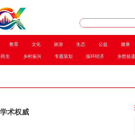
教育
文化
旅游
生态
公益
健康
会民生
乡村振兴
专题策划
循环经济
乡愁拾
学术权威