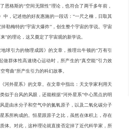
了恩格斯的“空间无限性”理论，也符合了两千多年前，
篇》中，记述他的好友惠施的一段话：“一尺之棰，日取其
定掉勒梅特的“宇宙大爆炸”，创生整个宇宙的学说。宇宙
而来”的理论，这又奠定了宇宙观的新学说。
地球引力的物理成因》的文章，推理出牛顿的“万有引
起做群体性高速绕心运动时，所产生的“真空能”引力效
时空弯曲”所产生引力的科幻故事。
《河外星系》的文章。在文章中指出：天文学家利用天
是类似于台风的风眼，还能根据“河外星系”中心黑点的明
风是由水分子和空气中的氮氧原子，以及二氧化碳分子
星系所构成的。恒星跟原子之比，虽然在体积上，存在
质体。对此，这种理论就直接否定掉了近代科学家，所