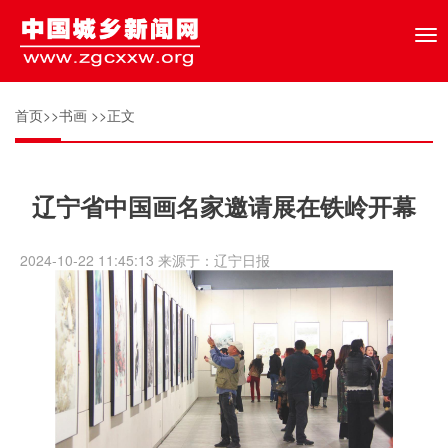
Tog
nav
首页
>>
书画
>>正文
辽宁省中国画名家邀请展在铁岭开幕
2024-10-22 11:45:13 来源于：辽宁日报