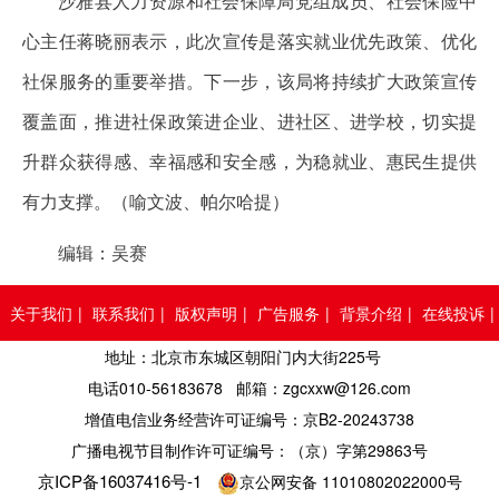
沙雅县人力资源和社会保障局党组成员、社会保险中
心主任蒋晓丽表示，此次宣传是落实就业优先政策、优化
社保服务的重要举措。下一步，该局将持续扩大政策宣传
覆盖面，推进社保政策进企业、进社区、进学校，切实提
升群众获得感、幸福感和安全感，为稳就业、惠民生提供
有力支撑。（喻文波、帕尔哈提）
编辑：吴赛
关于我们
|
联系我们
|
版权声明
|
广告服务
|
背景介绍
|
在线投诉
|
地址：北京市东城区朝阳门内大街225号
人员查询
电话010-56183678 邮箱：zgcxxw@126.com
增值电信业务经营许可证编号：京B2-20243738
广播电视节目制作许可证编号：（京）字第29863号
京ICP备16037416号-1
京公网安备 11010802022000号