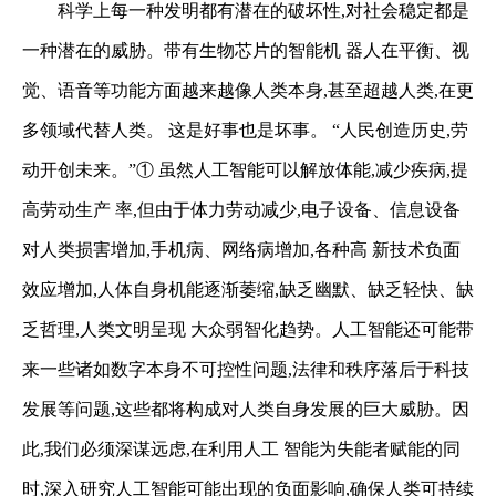
科学上每一种发明都有潜在的破坏性,对社会稳定都是
一种潜在的威胁。带有生物芯片的智能机
器人在平衡、视
觉、语音等功能方面越来越像人类本身,甚至超越人类,在更
多领域代替人类。
这是好事也是坏事。
“人民创造历史,劳
动开创未来。”
①
虽然人工智能可以解放体能,减少疾病,提
高劳动生产
率,但由于体力劳动减少,电子设备、信息设备
对人类损害增加,手机病、网络病增加,各种高
新技术负面
效应增加,人体自身机能逐渐萎缩,缺乏幽默、缺乏轻快、缺
乏哲理,人类文明呈现
大众弱智化趋势。人工智能还可能带
来一些诸如数字本身不可控性问题,法律和秩序落后于科技
发展等问题,这些都将构成对人类自身发展的巨大威胁。因
此,我们必须深谋远虑,在利用人工
智能为失能者赋能的同
时,深入研究人工智能可能出现的负面影响,确保人类可持续