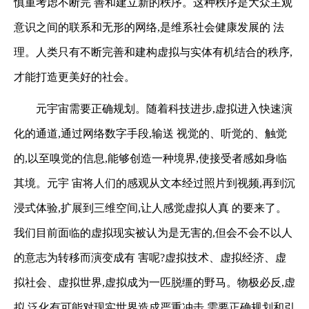
慎重考虑不断完
善和建立新的秩序。这种秩序是大众主观
意识之间的联系和无形的网络,是维系社会健康发展的
法
理。人类只有不断完善和建构虚拟与实体有机结合的秩序,
才能打造更美好的社会。
元宇宙需要正确规划。随着科技进步,虚拟进入快速演
化的通道,通过网络数字手段,输送
视觉的、听觉的、触觉
的,以至嗅觉的信息,能够创造一种境界,使接受者感如身临
其境。元宇
宙将人们的感观从文本经过照片到视频,再到沉
浸式体验,扩展到三维空间,让人感觉虚拟人真
的要来了。
我们目前面临的虚拟现实被认为是无害的,但会不会不以人
的意志为转移而演变成有
害呢?虚拟技术、虚拟经济、虚
拟社会、虚拟世界,虚拟成为一匹脱缰的野马。物极必反,虚
拟
泛化有可能对现实世界造成严重冲击,需要正确规划和引