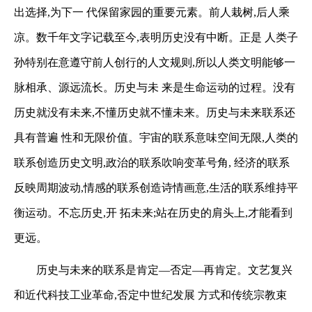
出选择,为下一
代保留家园的重要元素。前人栽树,后人乘
凉。数千年文字记载至今,表明历史没有中断。正是
人类子
孙特别在意遵守前人创行的人文规则,所以人类文明能够一
脉相承、源远流长。历史与未
来是生命运动的过程。没有
历史就没有未来,不懂历史就不懂未来。历史与未来联系还
具有普遍
性和无限价值。宇宙的联系意味空间无限,人类的
联系创造历史文明,政治的联系吹响变革号角,
经济的联系
反映周期波动,情感的联系创造诗情画意,生活的联系维持平
衡运动。不忘历史,开
拓未来;站在历史的肩头上,才能看到
更远。
历史与未来的联系是肯定—否定—再肯定。文艺复兴
和近代科技工业革命,否定中世纪发展
方式和传统宗教束