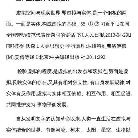
虚拟空间与现实世界,即虚拟与实体,是一个铜板的两
面。一面是实体,构成虚拟的基础,
·
55
·
①
②
习近平

在同
全国劳动模范代表座谈时的讲话 [
N
]
.
人民日报,
2013-04-29
[英]彼得·沃森

人类思想史·平行真理:从维科到弗洛伊德
[
M
]
.
姜倩等译

北京:中央编译出版
社,
2011
:
292.
检验虚拟的程度,是虚拟的出发点和落脚点;另面是虚
拟,反映实体的存在,又具有相对独立性,
有自身发展规律,对
实体有反作用;虚拟与实体相互依赖、相互作用、相互促进,
共同维护支持
事物平衡发展。
自从发明文字的认知革命以来,人类一直生活在虚拟与
实体结合的世界。有像河流、树木、
太阳、星空、生物以