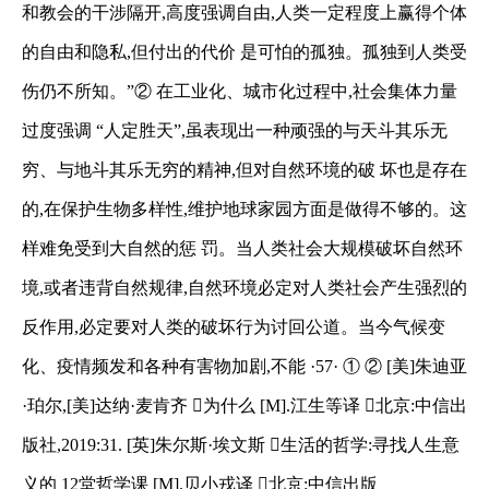
和教会的干涉隔开,高度强调自由,人类一定程度上赢得个体
的自由和隐私,但付出的代价
是可怕的孤独。孤独到人类受
伤仍不所知。”
②
在工业化、城市化过程中,社会集体力量
过度强调
“人定胜天”,虽表现出一种顽强的与天斗其乐无
穷、与地斗其乐无穷的精神,但对自然环境的破
坏也是存在
的,在保护生物多样性,维护地球家园方面是做得不够的。这
样难免受到大自然的惩
罚。当人类社会大规模破坏自然环
境,或者违背自然规律,自然环境必定对人类社会产生强烈的
反作用,必定要对人类的破坏行为讨回公道。当今气候变
化、疫情频发和各种有害物加剧,不能
·
57
·
①
②
[美]朱迪亚
·珀尔,[美]达纳·麦肯齐

为什么 [
M
]
.
江生等译

北京:中信出
版社,
2019
:
31.
[英]朱尔斯·埃文斯

生活的哲学:寻找人生意
义的
12
堂哲学课 [
M
]
.
贝小戎译

北京:中信出版