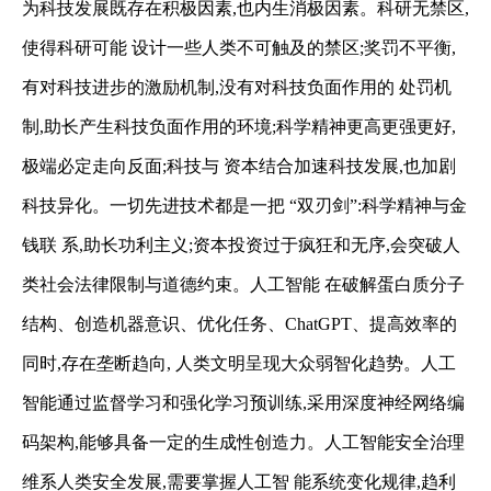
为科技发展既存在积极因素,也内生消极因素。科研无禁区,
使得科研可能
设计一些人类不可触及的禁区;奖罚不平衡,
有对科技进步的激励机制,没有对科技负面作用的
处罚机
制,助长产生科技负面作用的环境;科学精神更高更强更好,
极端必定走向反面;科技与
资本结合加速科技发展,也加剧
科技异化。一切先进技术都是一把 “双刃剑”:科学精神与金
钱联
系,助长功利主义;资本投资过于疯狂和无序,会突破人
类社会法律限制与道德约束。人工智能
在破解蛋白质分子
结构、创造机器意识、优化任务、
ChatGPT
、提高效率的
同时,存在垄断趋向,
人类文明呈现大众弱智化趋势。人工
智能通过监督学习和强化学习预训练,采用深度神经网络编
码架构,能够具备一定的生成性创造力。人工智能安全治理
维系人类安全发展,需要掌握人工智
能系统变化规律,趋利