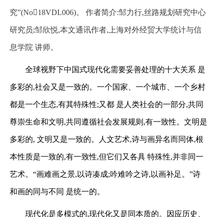
究”(No18VDL006)。 作者简介:邹力行,丝路规划研究中心
研究员;邹欣悦,本文通讯作者,上海对外经贸大学统计与信
息学院 讲师。
全球视野下中国式现代化需要妥善处理的十大关系
是
多彩的,社会又是一致的。一个国家、一个城市、一个乡村
都是一个生态,有其特殊性;又都
是人类社会的一部分,共同
尊崇生命和文明,共同遵循社会发展规则,有一致性。文明是
多彩的,
文明又是一致的。人文艺术,诗与画异名而同体,根
本性质是一致的,有一致性,但它们又各具
特殊性,并非同一
艺术。“画难画之景,以诗凑成;吟难吟之诗,以画补足。”诗
和画的同与不同
是统一的。
现代化是多模式的,现代化又是同本质的。因应历史、