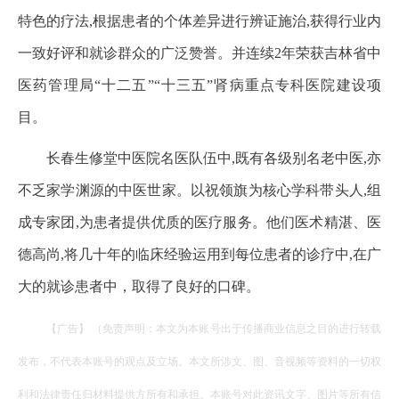
特色的疗法,根据患者的个体差异进行辨证施治,获得行业内
一致好评和就诊群众的广泛赞誉。并连续2年荣获吉林省中
医药管理局“十二五”“十三五”肾病重点专科医院建设项
目。
长春生修堂中医院名医队伍中,既有各级别名老中医,亦
不乏家学渊源的中医世家。以祝领旗为核心学科带头人,组
成专家团,为患者提供优质的医疗服务。他们医术精湛、医
德高尚,将几十年的临床经验运用到每位患者的诊疗中,在广
大的就诊患者中，取得了良好的口碑。
【广告】 （免责声明：本文为本账号出于传播商业信息之目的进行转载
发布，不代表本账号的观点及立场。本文所涉文、图、音视频等资料的一切权
利和法律责任归材料提供方所有和承担。本账号对此资讯文字、图片等所有信