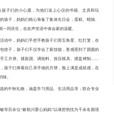
孩子们的小心愿，为他们送上心仪的书籍、文具和玩
日的孩子，妈妈们精心筹备了集体生日会，蛋糕、蜡烛、
国一同庆生，在欢声笑语中体会家的温暖。
动中，妈妈们手把手教孩子们剪五角星、红灯笼，在
包饺子，孩子们不仅学会了新技能，更感受到了团圆的
手工月饼。揉面团、调馅料、按压模具、摆盘烤制……
，孩子们捧着自己亲手做的月饼，脸上满是成就感，在
韵味。
选的中秋礼物，涵盖学习用品、生活用品等；联合专业
佳敏等百余位“敕勒川爱心妈妈”以满腔热忱为千余名困境