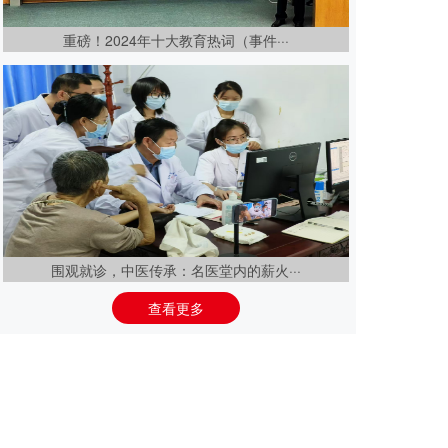
重磅！2024年十大教育热词（事件···
围观就诊，中医传承：名医堂内的薪火···