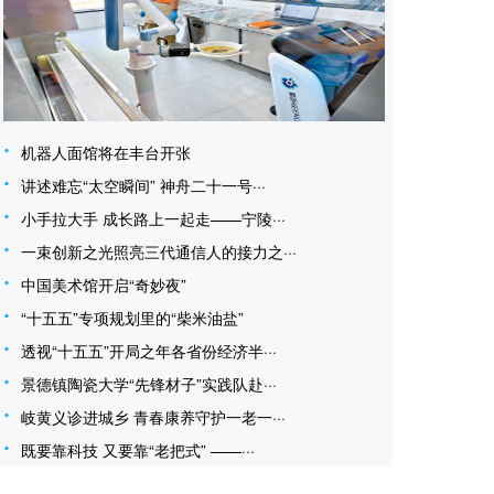
机器人面馆将在丰台开张
讲述难忘“太空瞬间” 神舟二十一号···
小手拉大手 成长路上一起走——宁陵···
一束创新之光照亮三代通信人的接力之···
中国美术馆开启“奇妙夜”
“十五五”专项规划里的“柴米油盐”
透视“十五五”开局之年各省份经济半···
景德镇陶瓷大学“先锋材子”实践队赴···
岐黄义诊进城乡 青春康养守护一老一···
既要靠科技 又要靠“老把式” ——···