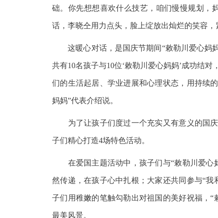
础。你先想想喜欢什么技艺，咱们慢慢规划，妈
话，李晓仝用力点头，脸上绽放出灿烂的笑容，
这暖心对话，是国庆节期间“敕勒川爱心妈妈”
共有10名孩子与10位‘敕勒川爱心妈妈’成功
们的生活起居、学业进展和心理状态，用持续的
妈妈”代表介绍说。
为了让孩子们度过一个充实又有意义的国庆假
子们精心打造4场特色活动。
在爱国主题活动中，孩子们与“敕勒川爱心妈
然传递，在孩子心中扎根；大家还共同参与“我
子们用稚嫩的笔触勾勒出对祖国的美好祝福，“
最美风景。