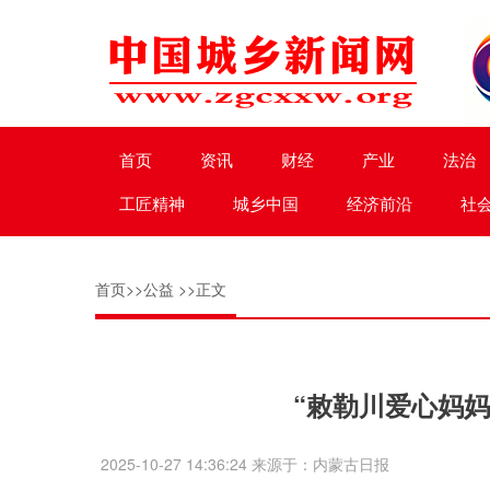
首页
资讯
财经
产业
法治
工匠精神
城乡中国
经济前沿
社
首页
>>
公益
>>正文
“敕勒川爱心妈
2025-10-27 14:36:24 来源于：内蒙古日报