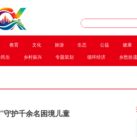
教育
文化
旅游
生态
公益
健康
会民生
乡村振兴
专题策划
循环经济
乡愁拾
妈”守护千余名困境儿童