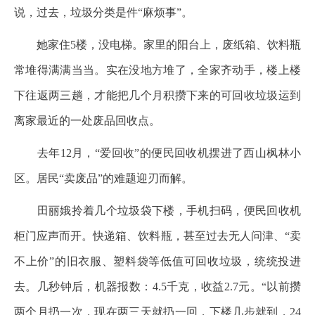
说，过去，垃圾分类是件“麻烦事”。
她家住5楼，没电梯。家里的阳台上，废纸箱、饮料瓶
常堆得满满当当。实在没地方堆了，全家齐动手，楼上楼
下往返两三趟，才能把几个月积攒下来的可回收垃圾运到
离家最近的一处废品回收点。
去年12月，“爱回收”的便民回收机摆进了西山枫林小
区。居民“卖废品”的难题迎刃而解。
田丽娥拎着几个垃圾袋下楼，手机扫码，便民回收机
柜门应声而开。快递箱、饮料瓶，甚至过去无人问津、“卖
不上价”的旧衣服、塑料袋等低值可回收垃圾，统统投进
去。几秒钟后，机器报数：4.5千克，收益2.7元。“以前攒
两个月扔一次，现在两三天就扔一回，下楼几步就到，24