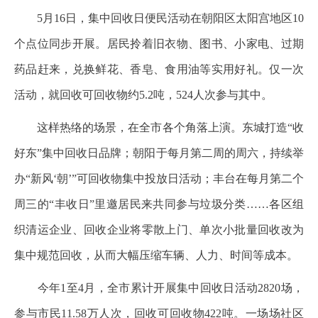
5月16日，集中回收日便民活动在朝阳区太阳宫地区10
个点位同步开展。居民拎着旧衣物、图书、小家电、过期
药品赶来，兑换鲜花、香皂、食用油等实用好礼。仅一次
活动，就回收可回收物约5.2吨，524人次参与其中。
这样热络的场景，在全市各个角落上演。东城打造“收
好东”集中回收日品牌；朝阳于每月第二周的周六，持续举
办“新风‘朝’”可回收物集中投放日活动；丰台在每月第二个
周三的“丰收日”里邀居民来共同参与垃圾分类……各区组
织清运企业、回收企业将零散上门、单次小批量回收改为
集中规范回收，从而大幅压缩车辆、人力、时间等成本。
今年1至4月，全市累计开展集中回收日活动2820场，
参与市民11.58万人次，回收可回收物422吨。一场场社区