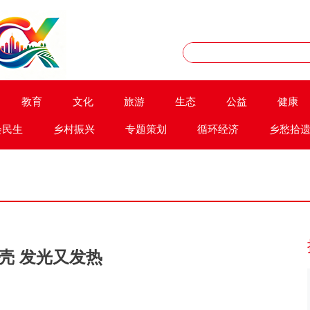
教育
文化
旅游
生态
公益
健康
会民生
乡村振兴
专题策划
循环经济
乡愁拾
壳 发光又发热