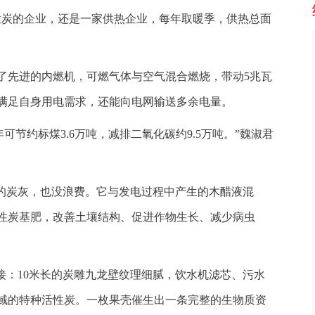
性炭的企业，还是一家供热企业，每年取暖季，供热总面
了先进的内燃机，可燃气体与空气混合燃烧，带动5兆瓦
仅满足自身用电需求，还能向电网输送多余电量。
可节约标煤3.6万吨，减排二氧化碳约9.5万吨。”魏淑君
余的炭灰，也没浪费。它与发电过程中产生的木醋液混
性炭基肥，改善土壤结构、促进作物生长、减少病虫
接：10米长的炭雕九龙壁纹理细腻，饮水机滤芯、污水
域的特种活性炭。一枚果壳催生出一条完整的生物质资