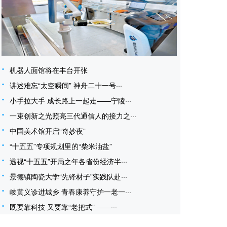
机器人面馆将在丰台开张
讲述难忘“太空瞬间” 神舟二十一号···
小手拉大手 成长路上一起走——宁陵···
一束创新之光照亮三代通信人的接力之···
中国美术馆开启“奇妙夜”
“十五五”专项规划里的“柴米油盐”
透视“十五五”开局之年各省份经济半···
景德镇陶瓷大学“先锋材子”实践队赴···
岐黄义诊进城乡 青春康养守护一老一···
既要靠科技 又要靠“老把式” ——···