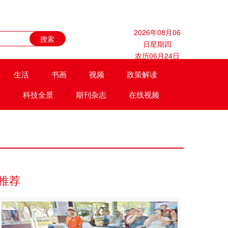
2026年08月06
日星期四
农历06月24日
生活
书画
视频
政策解读
遗
科技全景
期刊杂志
在线视频
推荐