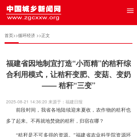
Tog
nav
首页
>>
循环经济
>>正文
福建省因地制宜打造“小而精”的秸秆综
合利用模式，让秸秆变肥、变菇、变奶
—— 秸秆“三变”
2025-08-21 14:36:20 来源于：福建日报
前段时间，我省各地陆续迎来夏收，农作物的秸秆也
多了起来。不再就地焚烧的秸秆，归宿在哪？
“秸秆是不可多得的资源。”福建省农业科学院资源环