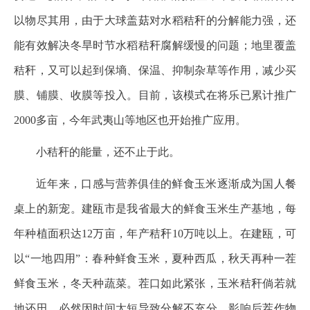
以物尽其用，由于大球盖菇对水稻秸秆的分解能力强，还
能有效解决冬旱时节水稻秸秆腐解缓慢的问题；地里覆盖
秸秆，又可以起到保墒、保温、抑制杂草等作用，减少买
膜、铺膜、收膜等投入。目前，该模式在将乐已累计推广
2000多亩，今年武夷山等地区也开始推广应用。
小秸秆的能量，还不止于此。
近年来，口感与营养俱佳的鲜食玉米逐渐成为国人餐
桌上的新宠。建瓯市是我省最大的鲜食玉米生产基地，每
年种植面积达12万亩，年产秸秆10万吨以上。在建瓯，可
以“一地四用”：春种鲜食玉米，夏种西瓜，秋天再种一茬
鲜食玉米，冬天种蔬菜。茬口如此紧张，玉米秸秆倘若就
地还田，必然因时间太短导致分解不充分，影响后茬作物