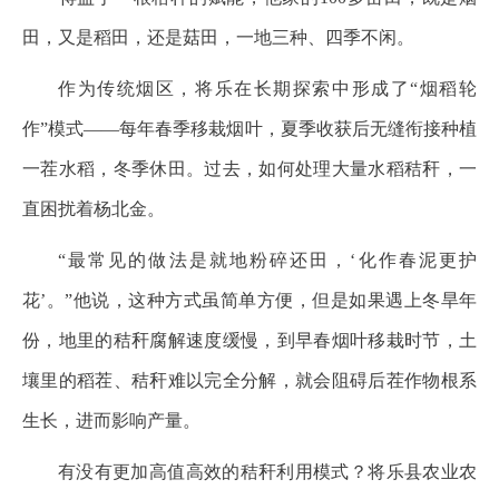
田，又是稻田，还是菇田，一地三种、四季不闲。
作为传统烟区，将乐在长期探索中形成了“烟稻轮
作”模式——每年春季移栽烟叶，夏季收获后无缝衔接种植
一茬水稻，冬季休田。过去，如何处理大量水稻秸秆，一
直困扰着杨北金。
“最常见的做法是就地粉碎还田，‘化作春泥更护
花’。”他说，这种方式虽简单方便，但是如果遇上冬旱年
份，地里的秸秆腐解速度缓慢，到早春烟叶移栽时节，土
壤里的稻茬、秸秆难以完全分解，就会阻碍后茬作物根系
生长，进而影响产量。
有没有更加高值高效的秸秆利用模式？将乐县农业农