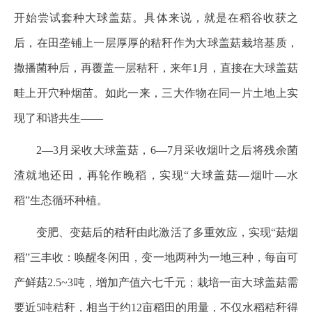
开始尝试套种大球盖菇。具体来说，就是在稻谷收获之
后，在田垄铺上一层厚厚的秸秆作为大球盖菇栽培基质，
撒播菌种后，再覆盖一层秸秆，来年1月，直接在大球盖菇
畦上开穴种烟苗。如此一来，三大作物在同一片土地上实
现了和谐共生——
2—3月采收大球盖菇，6—7月采收烟叶之后将残余菌
渣就地还田，再轮作晚稻，实现“大球盖菇—烟叶—水
稻”生态循环种植。
变肥、变菇后的秸秆由此激活了多重效应，实现“菇烟
稻”三丰收：唤醒冬闲田，变一地两种为一地三种，每亩可
产鲜菇2.5~3吨，增加产值六七千元；栽培一亩大球盖菇需
要近5吨秸秆，相当于约12亩稻田的用量，不仅水稻秸秆得