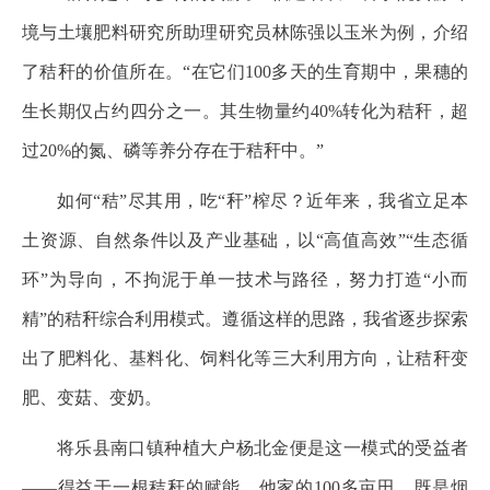
境与土壤肥料研究所助理研究员林陈强以玉米为例，介绍
了秸秆的价值所在。“在它们100多天的生育期中，果穗的
生长期仅占约四分之一。其生物量约40%转化为秸秆，超
过20%的氮、磷等养分存在于秸秆中。”
如何“秸”尽其用，吃“秆”榨尽？近年来，我省立足本
土资源、自然条件以及产业基础，以“高值高效”“生态循
环”为导向，不拘泥于单一技术与路径，努力打造“小而
精”的秸秆综合利用模式。遵循这样的思路，我省逐步探索
出了肥料化、基料化、饲料化等三大利用方向，让秸秆变
肥、变菇、变奶。
将乐县南口镇种植大户杨北金便是这一模式的受益者
——得益于一根秸秆的赋能，他家的100多亩田，既是烟