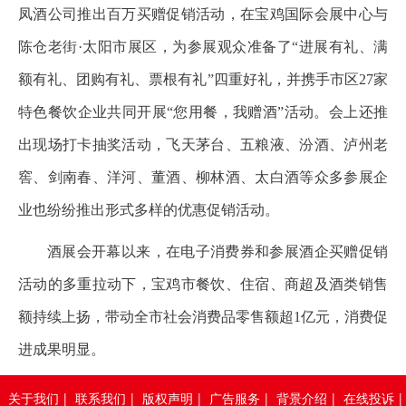
凤酒公司推出百万买赠促销活动，在宝鸡国际会展中心与
陈仓老街·太阳市展区，为参展观众准备了“进展有礼、满
额有礼、团购有礼、票根有礼”四重好礼，并携手市区27家
特色餐饮企业共同开展“您用餐，我赠酒”活动。会上还推
出现场打卡抽奖活动，飞天茅台、五粮液、汾酒、泸州老
窖、剑南春、洋河、董酒、柳林酒、太白酒等众多参展企
业也纷纷推出形式多样的优惠促销活动。
酒展会开幕以来，在电子消费券和参展酒企买赠促销
活动的多重拉动下，宝鸡市餐饮、住宿、商超及酒类销售
额持续上扬，带动全市社会消费品零售额超1亿元，消费促
进成果明显。
关于我们
|
联系我们
|
版权声明
|
广告服务
|
背景介绍
|
在线投诉
|