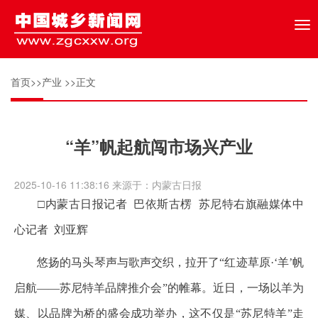
Tog
nav
首页
>>
产业
>>正文
“羊”帆起航闯市场兴产业
2025-10-16 11:38:16 来源于：内蒙古日报
□内蒙古日报记者 巴依斯古楞 苏尼特右旗融媒体中
心记者 刘亚辉
悠扬的马头琴声与歌声交织，拉开了“红迹草原·‘羊’帆
启航——苏尼特羊品牌推介会”的帷幕。近日，一场以羊为
媒、以品牌为桥的盛会成功举办，这不仅是“苏尼特羊”走