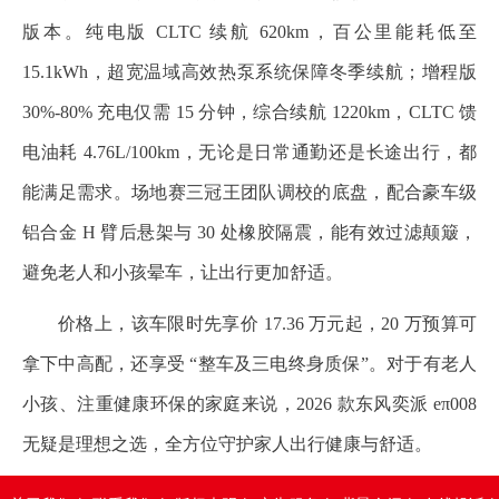
版本。纯电版 CLTC 续航 620km，百公里能耗低至
15.1kWh，超宽温域高效热泵系统保障冬季续航；增程版
30%-80% 充电仅需 15 分钟，综合续航 1220km，CLTC 馈
电油耗 4.76L/100km，无论是日常通勤还是长途出行，都
能满足需求。场地赛三冠王团队调校的底盘，配合豪车级
铝合金 H 臂后悬架与 30 处橡胶隔震，能有效过滤颠簸，
避免老人和小孩晕车，让出行更加舒适。
价格上，该车限时先享价 17.36 万元起，20 万预算可
拿下中高配，还享受 “整车及三电终身质保”。对于有老人
小孩、注重健康环保的家庭来说，2026 款东风奕派 eπ008
无疑是理想之选，全方位守护家人出行健康与舒适。