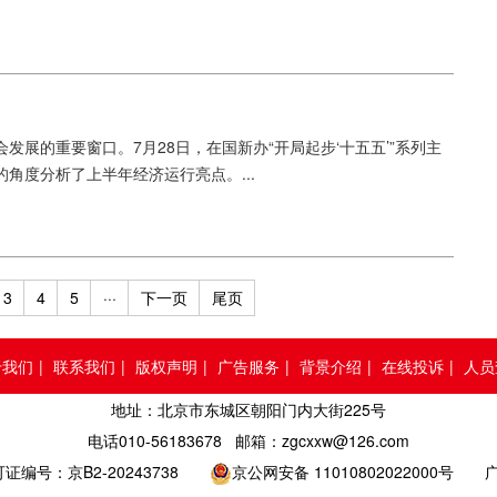
展的重要窗口。7月28日，在国新办“开局起步‘十五五’”系列主
角度分析了上半年经济运行亮点。...
3
4
5
···
下一页
尾页
于我们
|
联系我们
|
版权声明
|
广告服务
|
背景介绍
|
在线投诉
|
人员
地址：北京市东城区朝阳门内大街225号
电话010-56183678 邮箱：zgcxxw@126.com
号：京B2-20243738
京公网安备 11010802022000