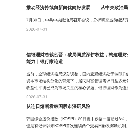
推动经济持续向新向优向好发展 ——从中央政治
7月30日，中共中央政治局召开会议，分析研究当前经济形
2026-07-31
信银理财总裁贺晋：破局同质深耕权益，构建理财
能力｜银行家论道
当前，全球经济格局深刻调整，国内宏观经济处于转型升
资本市场结构分化的背景下，居民财富管理需求日益多元
收益性平衡已成为市场关注的核心议题。银行理财作为连
桥梁，在服务实体经济、优化居民资产配置结构中扮演着
2026-07-31
深化落地与净值化转型的全面推进，银行理财子公司已逐
从连日熔断看韩国股市深层风险
量，其发展态势直接影响着金融市场的稳定运行与居民财富的
韩国综合股价指数（KOSPI）29日盘中跌幅一度超过8
也是有记录以来KOSPI首次连续两个交易日触发熔断机制