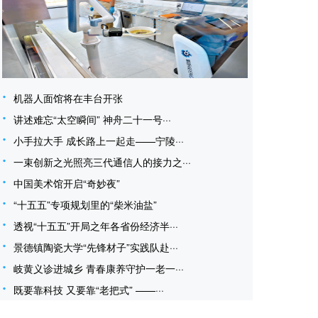
机器人面馆将在丰台开张
讲述难忘“太空瞬间” 神舟二十一号···
小手拉大手 成长路上一起走——宁陵···
一束创新之光照亮三代通信人的接力之···
中国美术馆开启“奇妙夜”
“十五五”专项规划里的“柴米油盐”
透视“十五五”开局之年各省份经济半···
景德镇陶瓷大学“先锋材子”实践队赴···
岐黄义诊进城乡 青春康养守护一老一···
既要靠科技 又要靠“老把式” ——···