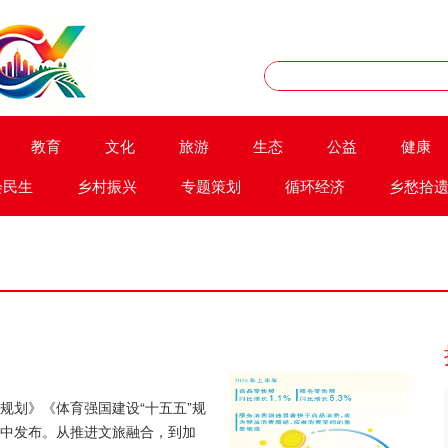
教育
文化
旅游
生态
公益
健康
会民生
乡村振兴
专题策划
循环经济
乡愁拾
”规划》《体育强国建设“十五五”规
集中发布。从推进文旅融合，到加