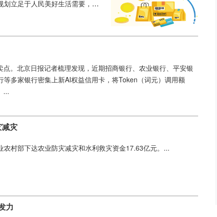
规划立足于人民美好生活需要，系
...
新卖点。北京日报记者梳理发现，近期招商银行、农业银行、平安银
多家银行密集上新AI权益信用卡，将Token（词元）调用额
..
灾减灾
村部下达农业防灾减灾和水利救灾资金17.63亿元。...
发力