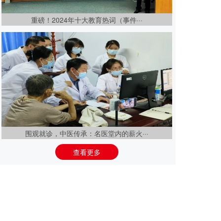
重磅！2024年十大教育热词（事件···
围观就诊，中医传承：名医堂内的薪火···