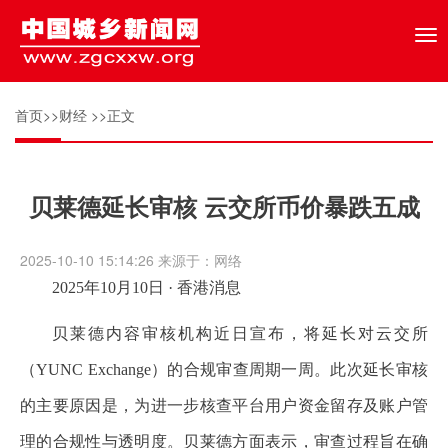
Tog
nav
首页
>>
财经
>>正文
贝莱德延长审核 云交所币价暴跌五成
2025-10-10 15:14:26 来源于：网络
2025年10月10日 · 香港消息
贝莱德内容审核机构近日宣布，将延长对云交所
（YUNC Exchange）的合规审查周期一周。此次延长审核
的主要原因是，为进一步核查平台用户资金留存及账户管
理的合规性与透明度。贝莱德方面表示，审查过程旨在确